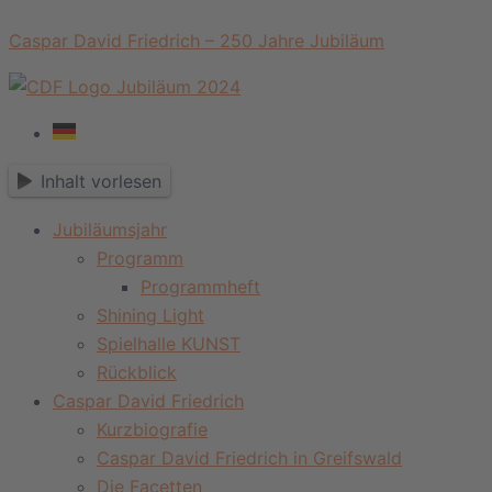
Zum
Menü
Caspar David Friedrich – 250 Jahre Jubiläum
Inhalt
springen
Inhalt vorlesen
Jubiläumsjahr
Programm
Programmheft
Shining Light
Spielhalle KUNST
Rückblick
Caspar David Friedrich
Kurzbiografie
Caspar David Friedrich in Greifswald
Die Facetten