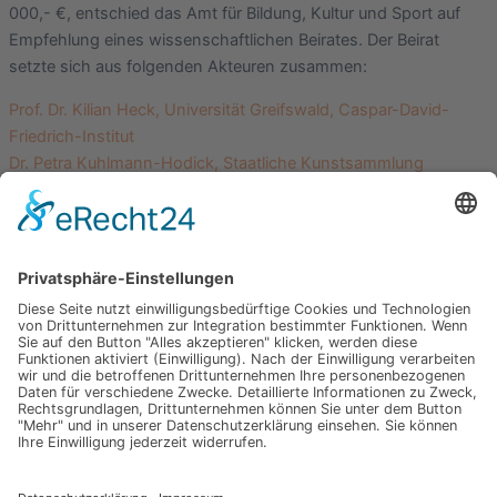
000,- €, entschied das Amt für Bildung, Kultur und Sport auf
Empfehlung eines wissenschaftlichen Beirates. Der Beirat
setzte sich aus folgenden Akteuren zusammen:
Prof. Dr. Kilian Heck, Universität Greifswald, Caspar-David-
Friedrich-Institut
Dr. Petra Kuhlmann-Hodick, Staatliche Kunstsammlung
Dresden
Florian Illies, Kunsthistoriker, Journalist, Berlin
Dr. Gero Seelig, Staatliche Schlösser, Gärten und
Kunstsammlungen Mecklenburg-Vorpommern
Dr. Martin Loeser, Universität Greifswald, Institut für
Kirchenmusik/ Musikwissenschaft
Prof. Dr. Dr. Hans Joosten, Universität Greifswald, Institut für
Botanik und Landschaftsökologie
Dr. Markus Bertsch, Kunsthalle Hamburg
Gefördert durch: