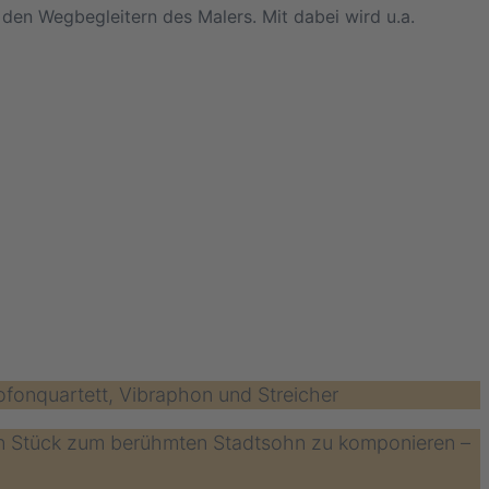
 den Wegbegleitern des Malers. Mit dabei wird u.a.
fonquartett, Vibraphon und Streicher
ein Stück zum berühmten Stadtsohn zu komponieren –