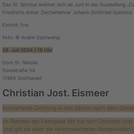
Das St. Spiritus widmet sich ab Juni in der Ausstellung „
Friedrichs erster Zeichenlehrer Johann Gottfried Quistorp 
Eintritt: Frei
Foto: © André Gschweng
26. Juli 2024 | 19 Uhr
Dom St. Nikolai
Domstraße 54
17489 Greifswald
Christian Jost. Eismeer
Konzertante Dichtung in drei Sätzen nach dem Gemäl
Im Rahmen der Festspiele MV hat sich Christian Jos
Jost gilt als einer der renommiertesten Komponisten u