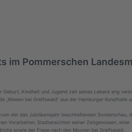
ghts im Pommerschen Lande
er Geburt, Kindheit und Jugend zeit seines Lebens eng ver
de „Wiesen bei Greifswald“ aus der Hamburger Kunsthalle un
trum der das Jubiläumsjahr beschließenden Sonderschau, di
chen Vorarbeiten, Stadtansichten seiner Zeitgenossen, eine
drichs sowie der Frage nach den Mooren bei Greifswald.