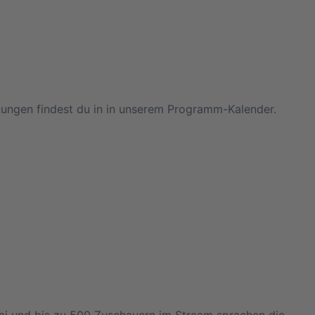
ltungen findest du in in unserem Programm-Kalender.
olai und bis zu 500 Zuschauern im Stream sprachen die