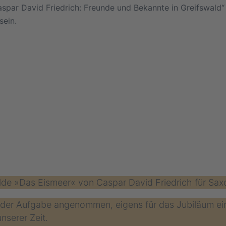
Caspar David Friedrich: Freunde und Bekannte in Greifswald“
sein.
de »Das Eismeer« von Caspar David Friedrich für Saxo
t der Aufgabe angenommen, eigens für das Jubiläum 
nserer Zeit.