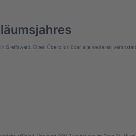
iläumsjahres
in Greifswald. Einen Überblick über alle weiteren Veransta
Festjahr offiziell. Vor rund 800 Zuschauern im Dom St. Nik